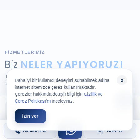
Google
SEO,
Reklam
Yönetimi
HIZMETLERIMIZ
Biz
NELER YAPIYORUZ!
Tüm sektörlere yazılım, tasarım dijital pazarlama alanında
x
Daha iyi bir kullanıcı deneyimi sunabilmek adına
hizmetler vermektedir.
internet sitemizde çerez kullanılmaktadır.
Çerezler hakkında detaylı bilgi için
Gizlilik ve
Çerez Politikası’nı
inceleyiniz.
İzin ver
1 HAFTADA YENİ WEB SİTENİZ OLSUN!
Hemen Ara
Teklif Al