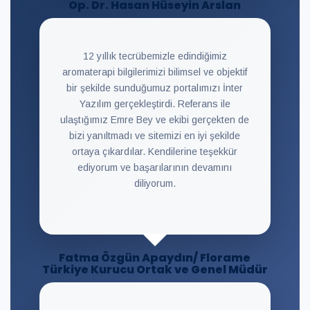
Op. Dr. Hasan Hüseyin Arslan
12 yıllık tecrübemizle edindiğimiz
aromaterapi bilgilerimizi bilimsel ve objektif
bir şekilde sunduğumuz portalımızı İnter
Yazılım gerçekleştirdi. Referans ile
ulaştığımız Emre Bey ve ekibi gerçekten de
bizi yanıltmadı ve sitemizi en iyi şekilde
ortaya çıkardılar. Kendilerine teşekkür
ediyorum ve başarılarının devamını
diliyorum.
Fatma Özgün Apaydın/ Florame
Türkiye Kurucu Ortak ve Genel Müdür