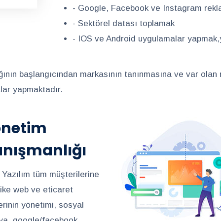
- Google, Facebook ve Instagram rekl
- Sektörel datası toplamak
- IOS ve Android uygulamalar yapmak,y
rlığının başlangıcından markasının tanınmasına ve var ola
alar yapmaktadır.
önetim
nışmanlığı
r Yazılım tüm müşterilerine
like web ve eticaret
erinin yönetimi, sosyal
a, google/facebook