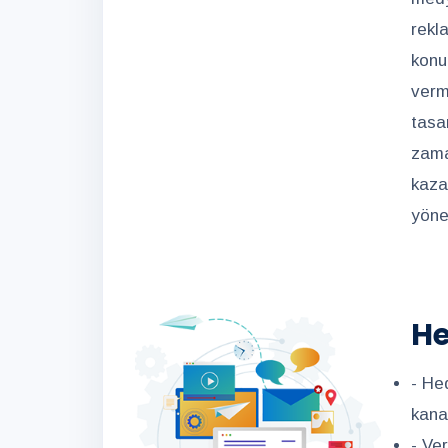
rekl
konu
verm
tasa
zama
kaza
yöne
He
- He
kanal
- Ve