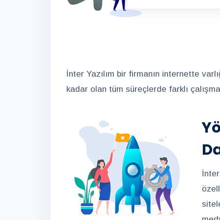
İnter Yazılım bir firmanın internette va
kadar olan tüm süreçlerde farklı çalışm
Y
Da
İnte
özel
sitel
medy