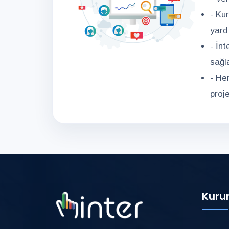
- Ku
yard
- İn
sağl
- He
proj
Kuru