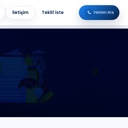
İletişim
Teklif İste
Hemen Ara