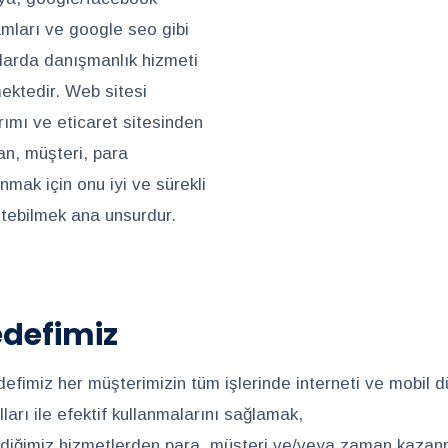
amları ve google seo gibi
larda danışmanlık hizmeti
ektedir. Web sitesi
rımı ve eticaret sitesinden
n, müşteri, para
nmak için onu iyi ve sürekli
tebilmek ana unsurdur.
defimiz
defimiz her müşterimizin tüm işlerinde interneti ve mobil 
ları ile efektif kullanmalarını sağlamak,
rdiğimiz hizmetlerden para, müşteri ve/veya zaman kaza