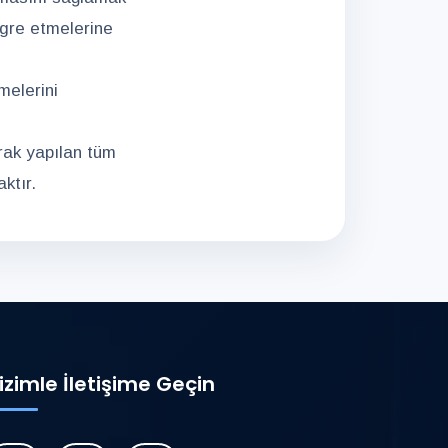
egre etmelerine
melerini
rak yapılan tüm
ktır.
izimle İletişime Geçin