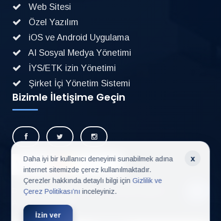
Web Sitesi
Özel Yazılım
iOS ve Android Uygulama
AI Sosyal Medya Yönetimi
İYS/ETK izin Yönetimi
Şirket İçi Yönetim Sistemi
Bizimle İletişime Geçin
x
Daha iyi bir kullanıcı deneyimi sunabilmek adına
+90 541 961 7656
internet sitemizde çerez kullanılmaktadır.
Çerezler hakkında detaylı bilgi için
Gizlilik ve
Designed by İnter Yazılım © 2013 Web Tasarım |
Çerez Politikası’nı
inceleyiniz.
All Rights Reserved
İzin ver