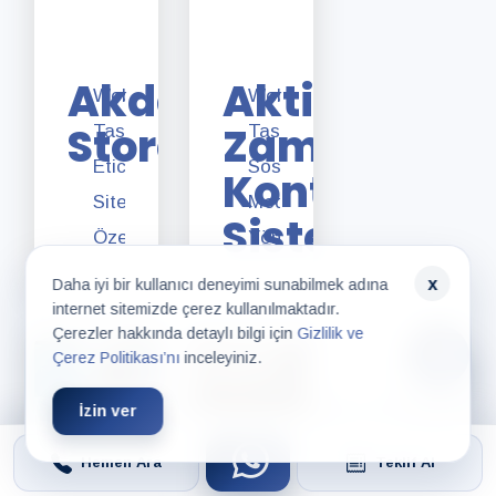
Hizmeti
Akdem
Aktif
Web
Web
Store
Zaman
Tasarımı,
Tasarımı,
Eticaret
Sosyal
Kontrol
Sitesi,
Medya
Sistemleri
Özel
Yönetimi,
Yazılım
Google
x
Daha iyi bir kullanıcı deneyimi sunabilmek adına
Geliştirme
SEO,
internet sitemizde çerez kullanılmaktadır.
Çerezler hakkında detaylı bilgi için
Gizlilik ve
Sosyal
Çerez Politikası’nı
inceleyiniz.
Medya
İzin ver
Reklam
Yönetimi,
Hemen Ara
Teklif Al
Google