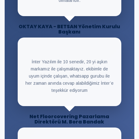
olmalarıdır.
OKTAY KAYA - BETSAN Yönetim Kurulu
Başkanı
İnter Yazılım ile 10 senedir, 20 yi aşkın
markamız ile çalışmaktayız. ekibimle de
uyum içinde çalışan, whatsapp gurubu ile
her zaman anında cevap alabildiğimiz İnter’e
teşekkür ediyorum
Net Floorcovering Pazarlama
Direktörü M. Bora Bandak