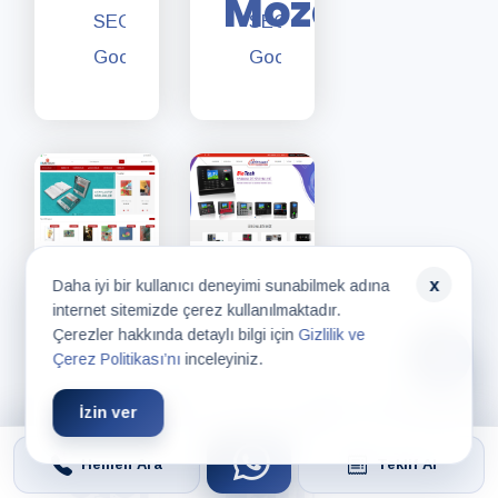
Mozaik
Reklam
SEO,
SEO,
Yönetimi
Google
Google
Reklam
Reklam,
Yönetimi,
Web
Web
Sitesi
Sitesi
Yönetim
Yönetim
Hizmeti,
Hizmeti,
Tasarım
x
Daha iyi bir kullanıcı deneyimi sunabilmek adına
Tasarım
Hizmeti
internet sitemizde çerez kullanılmaktadır.
Çerezler hakkında detaylı bilgi için
Gizlilik ve
Hizmeti
Çerez Politikası’nı
inceleyiniz.
İzin ver
Akdem
Aktif
Web
Web
Store
Zaman
Hemen Ara
Teklif Al
Tasarımı,
Tasarımı,