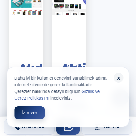
Sitesi
Yönetim
Yönetim
Hizmeti,
Hizmeti,
Tasarım
Tasarım
Hizmeti
Hizmeti
Akdem
Aktif
Web
Web
Store
Zaman
Tasarımı,
Tasarımı,
x
Daha iyi bir kullanıcı deneyimi sunabilmek adına
internet sitemizde çerez kullanılmaktadır.
Eticaret
Sosyal
Kontrol
Çerezler hakkında detaylı bilgi için
Gizlilik ve
Sitesi,
Medya
Çerez Politikası’nı
inceleyiniz.
Sistemleri
Özel
Yönetimi,
İzin ver
Yazılım
Google
Geliştirme
SEO,
Hemen Ara
Teklif Al
Sosyal