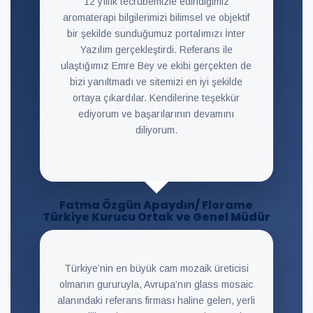
12 yıllık tecrübemizle edindiğimiz
aromaterapi bilgilerimizi bilimsel ve objektif
bir şekilde sunduğumuz portalımızı İnter
Yazılım gerçekleştirdi. Referans ile
ulaştığımız Emre Bey ve ekibi gerçekten de
bizi yanıltmadı ve sitemizi en iyi şekilde
ortaya çıkardılar. Kendilerine teşekkür
ediyorum ve başarılarının devamını
diliyorum.
Fatma Özgün Apaydın/ Florame
Türkiye Kurucu Ortak ve Genel Müdür
Türkiye’nin en büyük cam mozaik üreticisi
olmanın gururuyla, Avrupa’nın glass mosaic
alanındaki referans firması haline gelen, yerli